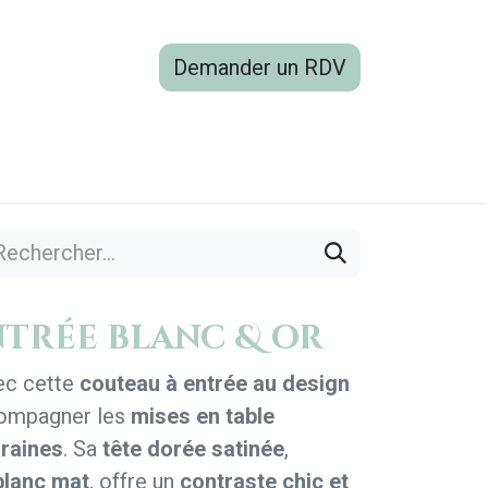
Demander un RDV
boutique
Blog
Contactez-nous
trée blanc & or
ec cette
couteau à entrée au design
compagner les
mises en table
raines
. Sa
tête dorée satinée
,
lanc mat
, offre un
contraste chic et