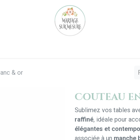
Notre équipe
Nos réalisations
Location
Notre 
lanc & or
Couteau en
Sublimez vos tables av
raffiné
, idéale pour ac
élégantes et contempo
associée à un
manche b