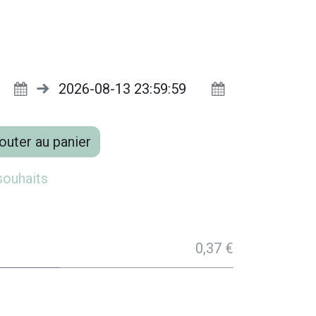
outer au panier
 souhaits
0,37 €