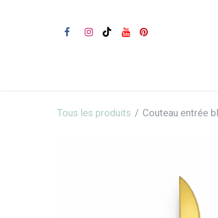
Se rendre au contenu
Bienvenue
Nos prestations
Tous les produits
Couteau entrée b