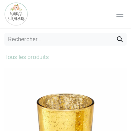
Se rendre au contenu
Tous les produits