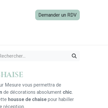
Demander un RDV
boutique
Blog
Contactez-nous
chaise
Sur Mesure vous permettra de
n
de décorations absolument
chic
.
ette
housse de chaise
pour habiller
de réception.