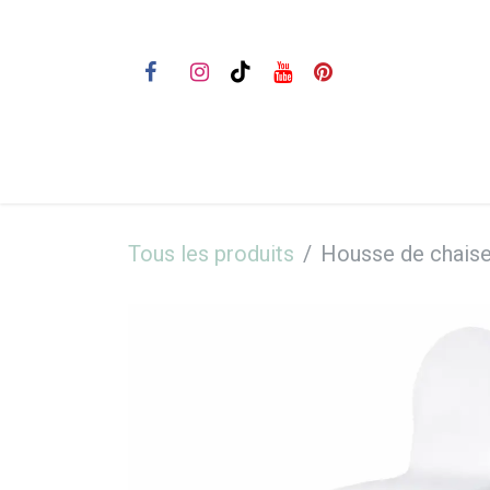
Se rendre au contenu
Bienvenue
Nos prestations
Tous les produits
Housse de chais