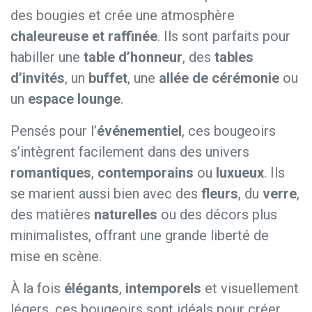
des bougies et crée une atmosphère
chaleureuse et raffinée
. Ils sont parfaits pour
habiller une
table d’honneur
, des
tables
d’invités
, un
buffet
, une
allée de cérémonie
ou
un
espace lounge
.
Pensés pour l’
événementiel
, ces bougeoirs
s’intègrent facilement dans des univers
romantiques
,
contemporains
ou
luxueux
. Ils
se marient aussi bien avec des
fleurs
, du
verre
,
des matières
naturelles
ou des décors plus
minimalistes, offrant une grande liberté de
mise en scène.
À la fois
élégants
,
intemporels
et visuellement
légers, ces bougeoirs sont idéals pour créer