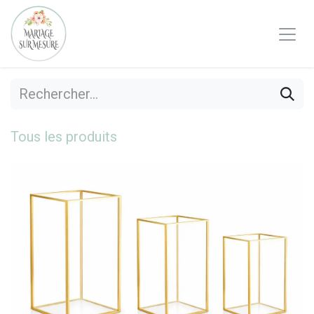
Se rendre au contenu
Tous les produits