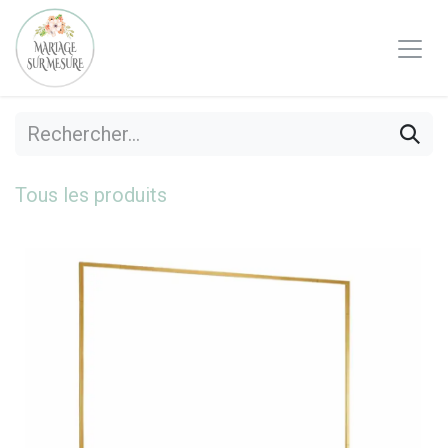
Se rendre au contenu
Tous les produits