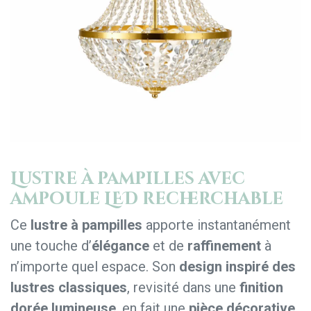
Lustre à pampilles avec
ampoule LED recherchable
Ce
lustre à pampilles
apporte instantanément
une touche d’
élégance
et de
raffinement
à
n’importe quel espace. Son
design inspiré des
lustres classiques
, revisité dans une
finition
dorée lumineuse
, en fait une
pièce décorative