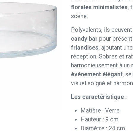
florales minimalistes
, 
scène.
Polyvalents, ils peuvent
candy bar
pour présen
friandises
, ajoutant un
réception. Sobres et raf
harmonieusement à un
événement élégant
, s
visuel soigné et harmon
Les caractéristique :
Matière : Verre
Hauteur : 9 cm
Diamètre : 24 cm