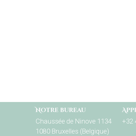
Notre bureau
App
Chaussée de Ninove 1134
+32 
1080 Bruxelles (Belgique)