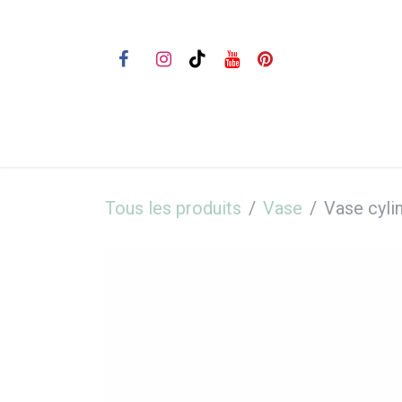
Se rendre au contenu
Bienvenue
Nos prestations
Tous les produits
Vase
Vase cyli