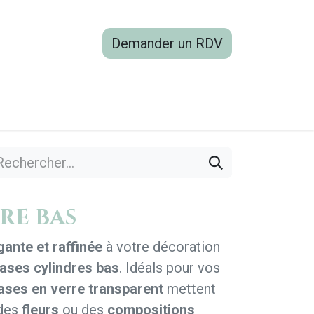
Demander un RDV
boutique
Blog
Contactez-nous
re bas
gante et raffinée
à votre décoration
vases cylindres bas
. Idéals pour vos
ases en verre transparent
mettent
 des
fleurs
ou des
compositions