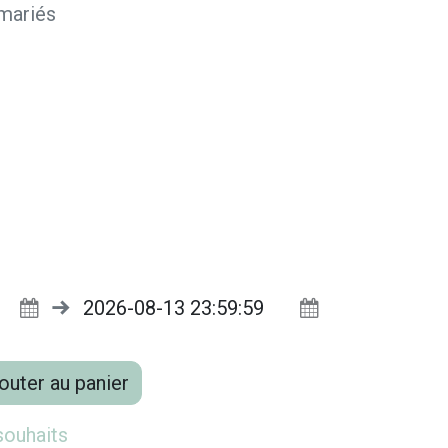
 mariés
outer au panier
 souhaits