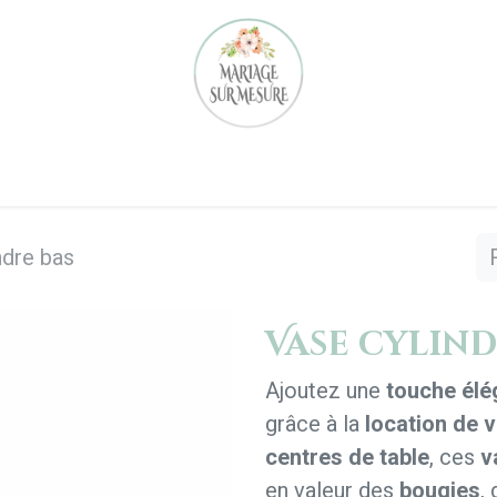
Notre équipe
Nos réalisations
Location
Notre 
ndre bas
Vase cylind
Ajoutez une
touche élé
grâce à la
location de 
centres de table
, ces
v
en valeur des
bougies
,