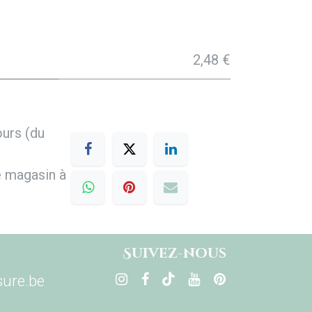
2,48 €
ours (du
e magasin à
Su​ivez-nous
ure.be