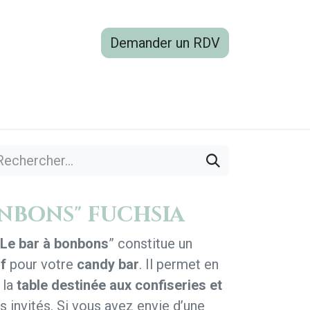
Demander un RDV
boutique
Blog
Contactez-nous
onbons" fuchsia
Le bar à bonbons
” constitue un
f
pour votre
candy bar
. Il permet en
 la
table destinée aux confiseries et
s invités. Si vous avez envie d’une