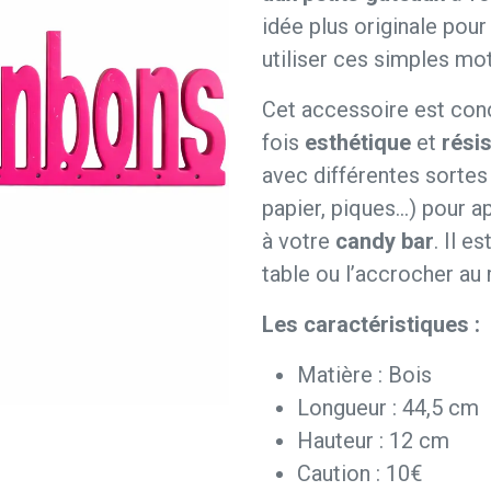
idée plus originale pou
utiliser ces simples mot
Cet accessoire est co
fois
esthétique
et
rési
avec différentes sortes 
papier, piques…) pour a
à votre
candy bar
. Il e
table ou l’accrocher au 
Les caractéristiques :
Matière : Bois
Longueur : 44,5 cm
Hauteur : 12 cm
Caution : 10€