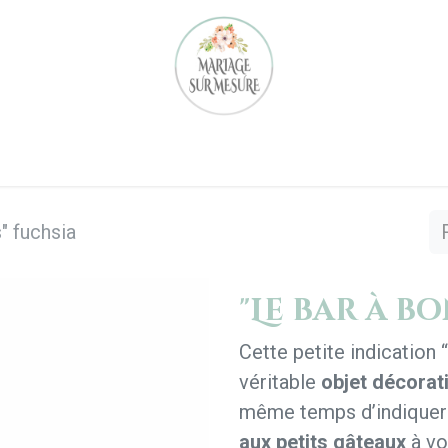
Notre équipe
Nos réalisations
Location
Notre 
" fuchsia
"Le bar à b
Cette petite indication “
véritable
objet décorati
même temps d’indiquer
aux petits gâteaux
à vo