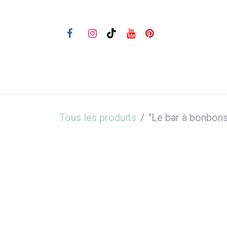
Se rendre au contenu
Bienvenue
Nos prestations
Tous les produits
"Le bar à bonbons