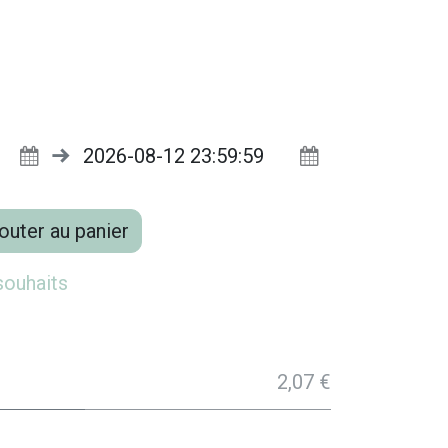
outer au panier
 souhaits
2,07 €