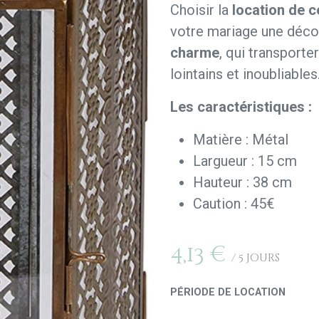
Choisir la
location de c
votre mariage une déco
charme
, qui transporte
lointains et inoubliables
Les caractéristiques :
Matière : Métal
Largueur : 15 cm
Hauteur : 38 cm
Caution : 45€
4,13
€
/
5
Jours
PÉRIODE DE LOCATION