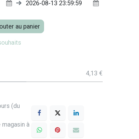
outer au panier
 souhaits
4,13 €
ours (du
e magasin à