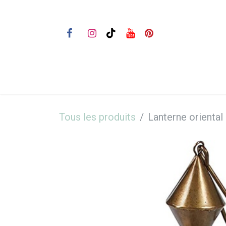
Se rendre au contenu
Bienvenue
Nos prestations
Tous les produits
Lanterne oriental