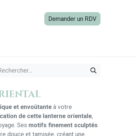
Demander un RDV
boutique
Blog
Contactez-nous
riental
ique et envoûtante
à votre
cation de cette lanterne orientale
,
voyage. Ses
motifs finement sculptés
ière douce et tamisée, créant une