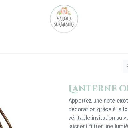
Notre équipe
Nos réalisations
Location
Notre 
Lanterne o
Apportez une note
exot
décoration grâce à la
lo
véritable invitation au 
laissent filtrer une lum