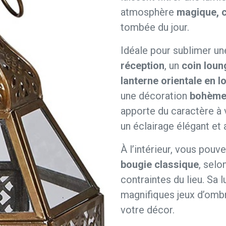
atmosphère
magique, 
tombée du jour.
Idéale pour sublimer u
réception
, un
coin loun
lanterne orientale en l
une décoration
bohème,
apporte du caractère à 
un éclairage élégant et 
À l’intérieur, vous pouv
bougie classique
, selo
contraintes du lieu. Sa
magnifiques jeux d’ombr
votre décor.