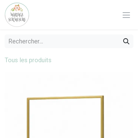
Se rendre au contenu
Tous les produits