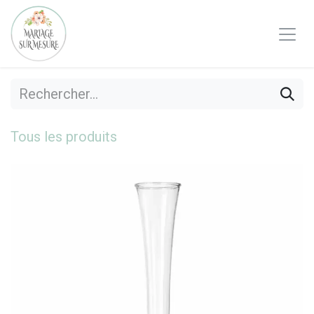
Se rendre au contenu
Tous les produits