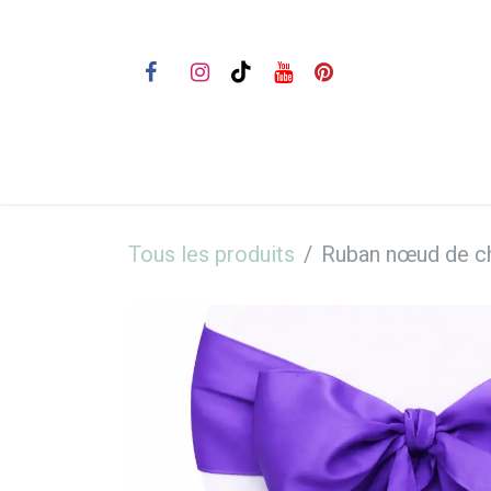
Se rendre au contenu
Bienvenue
Nos prestations
Tous les produits
Ruban nœud de ch