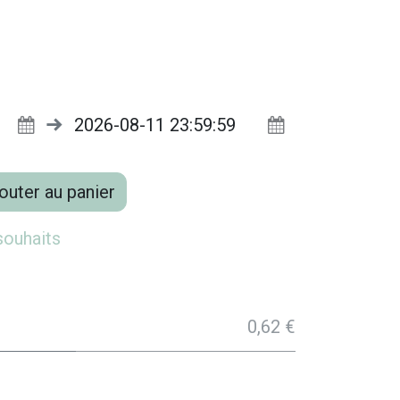
outer au panier
 souhaits
0,62 €