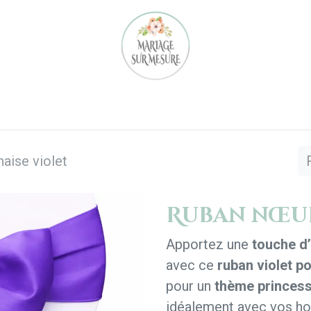
Notre équipe
Nos réalisations
Location
Notre 
aise violet
Ruban nœud
Apportez une
touche d’
avec ce
ruban violet p
pour un
thème princes
idéalement avec vos ho