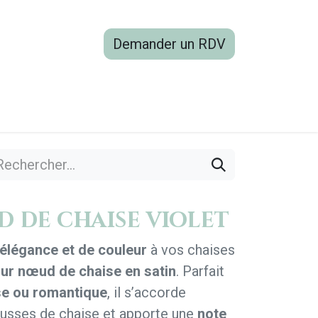
Demander un RDV
boutique
Blog
Contactez-nous
 de chaise violet
élégance et de couleur
à vos chaises
our nœud de chaise en satin
. Parfait
se ou romantique
, il s’accorde
usses de chaise et apporte une
note