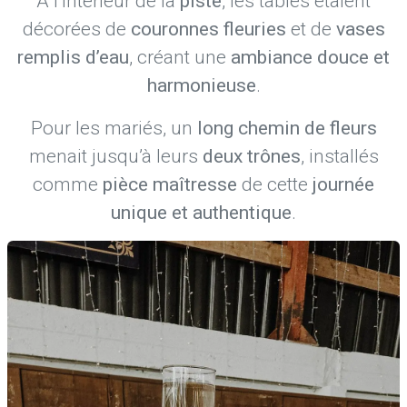
À l’intérieur de la
piste
, les tables étaient
décorées de
couronnes fleuries
et de
vases
remplis d’eau
, créant une
ambiance douce et
harmonieuse
.
Pour les mariés, un
long chemin de fleurs
menait jusqu’à leurs
deux trônes
, installés
comme
pièce maîtresse
de cette
journée
unique et authentique
.