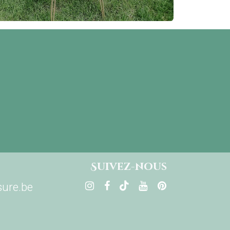
Su​ivez-nous
ure.be