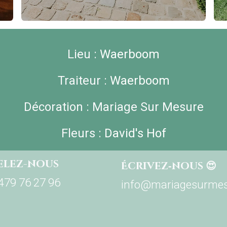
Lieu :
Waerboom
Traiteur :
Waerboom
Décoration : Mariage Sur Mesure
Fleurs :
David's Hof
elez-nous
Écrivez‑nous 😍
479 76 27 96
info@mariagesurmes