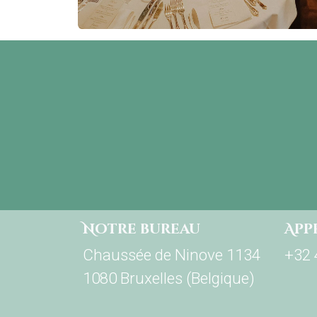
Notre bureau
App
Chaussée de Ninove 1134
+32 
1080 Bruxelles (Belgique)