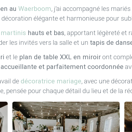
ien au
Waerboom
, j’ai accompagné les mariés
décoration élégante et harmonieuse pour subl
 martinis
hauts et bas
, apportant légèreté et 
er les invités vers la salle et un
tapis de dans
ri
et le
plan de table XXL en miroir
ont complé
accueillante et parfaitement coordonnée
ave
avail de
décoratrice mariage
, avec une décora
e, pensée pour chaque détail du lieu et de la ré